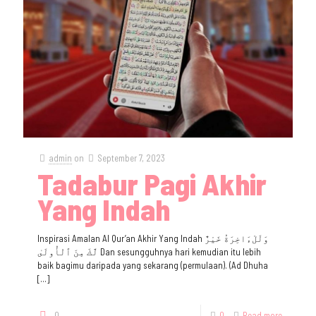
admin
on
September 7, 2023
Tadabur Pagi Akhir
Yang Indah
Inspirasi Amalan Al Qur’an Akhir Yang Indah وَلَلْءَاخِرَةُ خَيْرٌ
لَّكَ مِنَ ٱلْأُولَىٰ Dan sesungguhnya hari kemudian itu lebih
baik bagimu daripada yang sekarang (permulaan). (Ad Dhuha
[…]
0
0
Read more