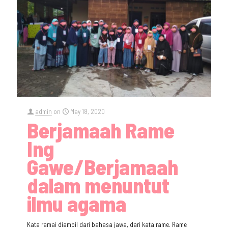
admin
on
May 18, 2020
Berjamaah Rame
Ing
Gawe/Berjamaah
dalam menuntut
ilmu agama
Kata ramai diambil dari bahasa jawa, dari kata rame. Rame