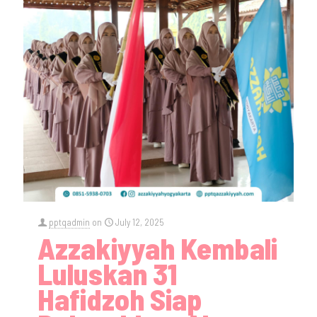
pptqadmin
on
July 12, 2025
Azzakiyyah Kembali
Luluskan 31
Hafidzoh Siap