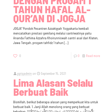
DENGAN PROGAM 1
TAHUN HAFAL AL-
QUR’AN DI JOGJA
JOGJA” Pondok Pesantren Azzakiyyah Yogyakarta kembali
mencatatkan prestasi gemilang melalui santriwatinya yaitu
Ananda Fathima Azzahra Khoirunniswah santri asal dari Klaten,
Jawa Tengah, progam tahfidz 1 tahun
[…]
0
0
Read more
pptqadmin
on
September 15, 2021
Lima Alasan Selalu
Berbuat Baik
Bismillah, berikut beberapa alasan yang memperkuat kita untuk
berbuat baik. 1. Janji Allah menolong orang yang berbuat
kebaikan. یَأَیُّهَا ٱلَّذِینَ ءَامَنُوۤا۟ إِن تَنصُرُوا۟ ٱللَّهَ یَنصُرۡكُمۡ