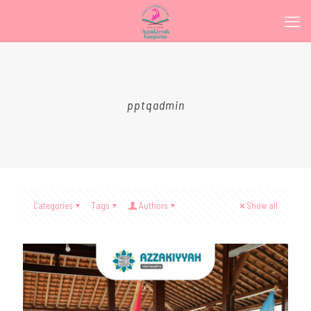
pptqadmin
Categories
Tags
Authors
Show all