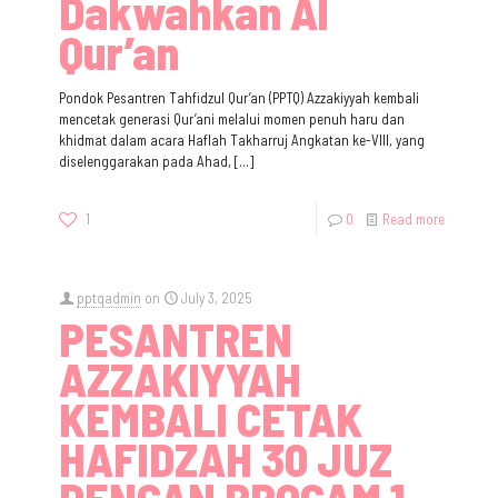
Dakwahkan Al
Qur’an
Pondok Pesantren Tahfidzul Qur’an (PPTQ) Azzakiyyah kembali
mencetak generasi Qur’ani melalui momen penuh haru dan
khidmat dalam acara Haflah Takharruj Angkatan ke-VIII, yang
diselenggarakan pada Ahad,
[…]
1
0
Read more
pptqadmin
on
July 3, 2025
PESANTREN
AZZAKIYYAH
KEMBALI CETAK
HAFIDZAH 30 JUZ