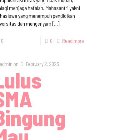
upakan aktifitas yang tidak mudah,
lagi menjaga hafalan. Mahasantri yakni
hasiswa yang menempuh pendidikan
iversitas dan mengenyam
[…]
0
0
Read more
admin
on
February 2, 2023
Lulus
SMA
Bingung
Mau