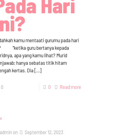
Pada Hari
Ini?
dahkah kamu mentaati gurumu pada hari
i? ‘’ketika guru bertanya kepada
idnya, apa yang kamu lihat? Murid
jawab; hanya sebatas titik hitam
engah kertas. Dia
[…]
0
0
Read more
admin
on
September 12, 2023