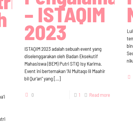
ri
– ISTAQIM
h
2023
Lu
te
bi
ISTAQIM 2023 adalah sebuah event yang
Sec
diselenggarakan oleh Badan Eksekutif
nik
Mahasiswa (BEM) Putri STIQ Isy Karima.
Event ini bertemakan “Al Multaqo lil Maahir
bil Qur’an” yang
[…]
0
1
Read more
a’i
tri