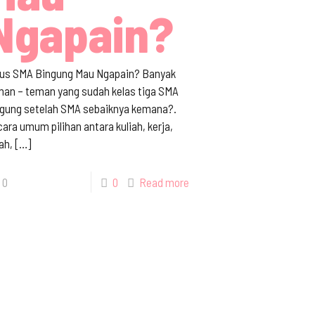
Ngapain?
lus SMA Bingung Mau Ngapain? Banyak
man – teman yang sudah kelas tiga SMA
ngung setelah SMA sebaiknya kemana?.
ara umum pilihan antara kuliah, kerja,
ah,
[…]
0
0
Read more