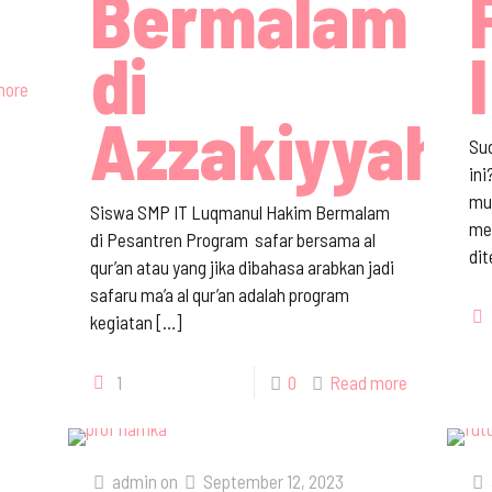
Bermalam
di
more
Azzakiyyah
Su
in
mur
Siswa SMP IT Luqmanul Hakim Bermalam
men
di Pesantren Program safar bersama al
dit
qur’an atau yang jika dibahasa arabkan jadi
safaru ma’a al qur’an adalah program
kegiatan
[…]
1
0
Read more
admin
on
September 12, 2023