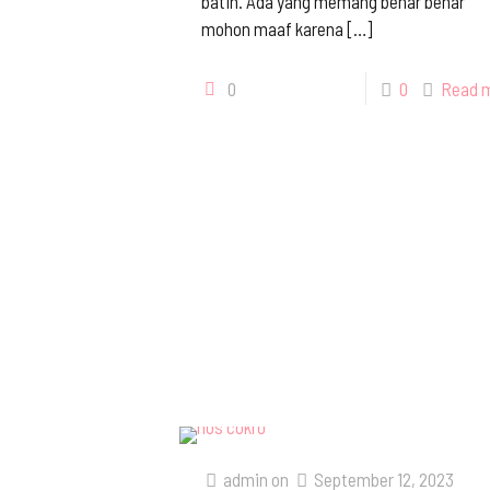
batin. Ada yang memang benar benar
mohon maaf karena
[…]
0
0
Read 
admin
on
September 12, 2023