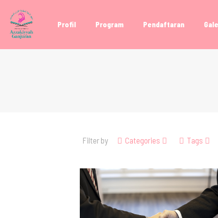
Profil
Program
Pendaftaran
Gale
Filter by
Categories
Tags