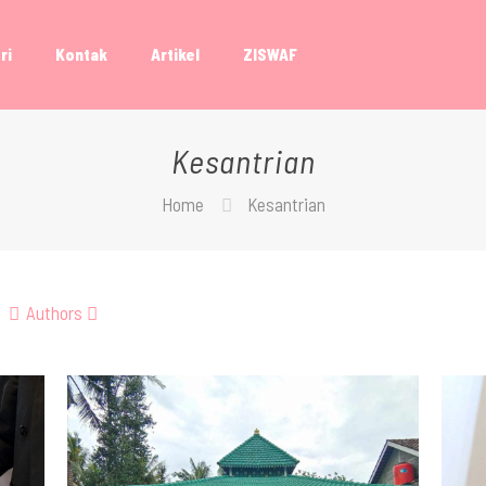
ri
Kontak
Artikel
ZISWAF
Kesantrian
Home
Kesantrian
Authors