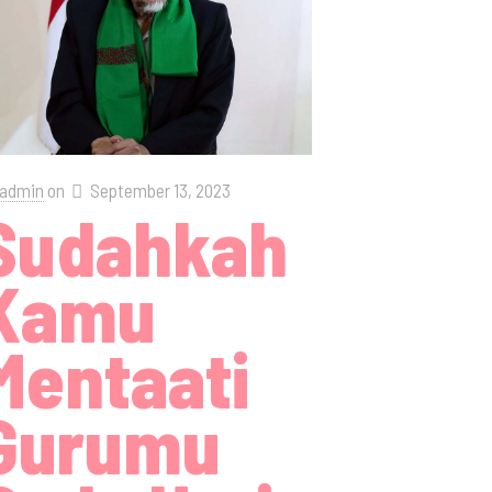
admin
on
September 13, 2023
Sudahkah
Kamu
Mentaati
Gurumu