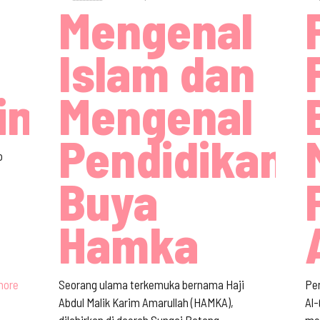
Mengenal
Islam dan
inoto
Mengenal
Pendidikan
o
h
Buya
Hamka
more
Seorang ulama terkemuka bernama Haji
Pen
Abdul Malik Karim Amarullah (HAMKA),
Al