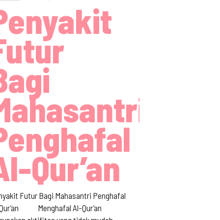
Penyakit
Futur
Bagi
Mahasantri
Penghafal
Al-Qur’an
yakit Futur Bagi Mahasantri Penghafal
-Qur’an Menghafal Al-Qur’an