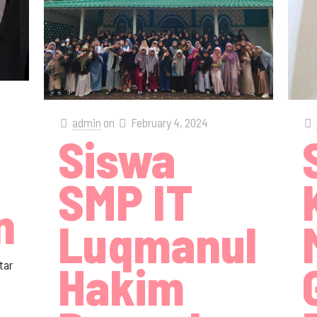
admin
on
February 4, 2024
Siswa
SMP IT
n
Luqmanul
Hakim
tar