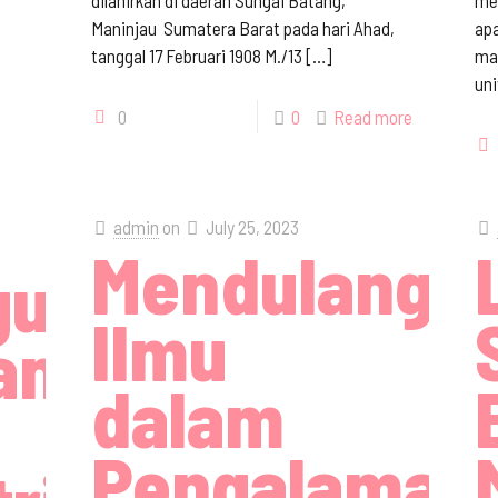
dilahirkan di daerah Sungai Batang,
mer
Maninjau Sumatera Barat pada hari Ahad,
apa
tanggal 17 Februari 1908 M./13
[…]
ma
un
0
0
Read more
admin
on
July 25, 2023
Mendulang
gun
Ilmu
an
dalam
Pengalaman