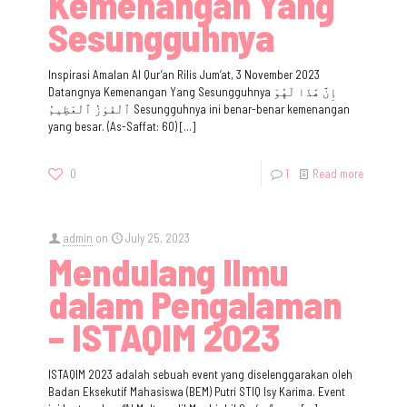
Kemenangan Yang
Sesungguhnya
Inspirasi Amalan Al Qur’an Rilis Jum’at, 3 November 2023
Datangnya Kemenangan Yang Sesungguhnya إِنَّ هَٰذَا لَهُوَ
ٱلْفَوْزُ ٱلْعَظِيمُ Sesungguhnya ini benar-benar kemenangan
yang besar. (As-Saffat: 60)
[…]
0
1
Read more
admin
on
July 25, 2023
Mendulang Ilmu
dalam Pengalaman
– ISTAQIM 2023
ISTAQIM 2023 adalah sebuah event yang diselenggarakan oleh
Badan Eksekutif Mahasiswa (BEM) Putri STIQ Isy Karima. Event