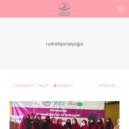
rumahquranjogja
Categories
Tags
Authors
Show all