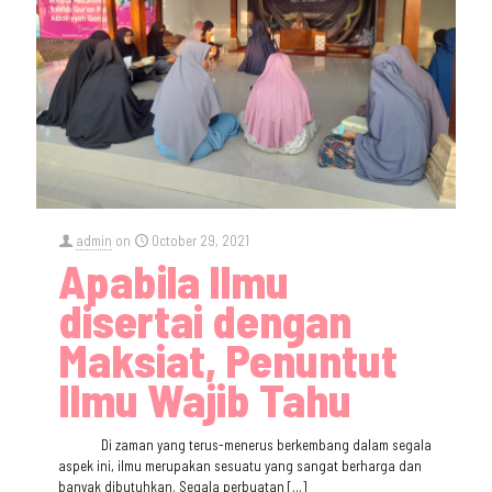
admin
on
October 29, 2021
Apabila Ilmu
disertai dengan
Maksiat, Penuntut
Ilmu Wajib Tahu
Di zaman yang terus-menerus berkembang dalam segala
aspek ini, ilmu merupakan sesuatu yang sangat berharga dan
banyak dibutuhkan. Segala perbuatan
[…]