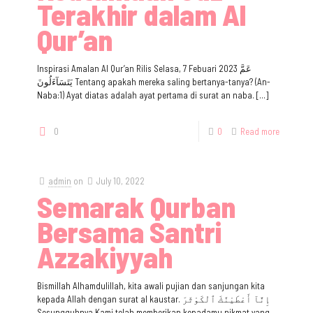
Terakhir dalam Al
Qur’an
Inspirasi Amalan Al Qur’an Rilis Selasa, 7 Febuari 2023 عَمَّ
يَتَسَآءَلُونَ Tentang apakah mereka saling bertanya-tanya? (An-
Naba:1) Ayat diatas adalah ayat pertama di surat an naba.
[…]
0
0
Read more
admin
on
July 10, 2022
Semarak Qurban
Bersama Santri
Azzakiyyah
Bismillah Alhamdulillah, kita awali pujian dan sanjungan kita
kepada Allah dengan surat al kaustar. إِنَّآ أَعْطَيْنَٰكَ ٱلْكَوْثَرَ
Sesungguhnya Kami telah memberikan kepadamu nikmat yang