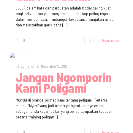
JUJUR dalam kata dan perbuatan adalah modal paling kuat
bagi individu maupun masyarakat, juga sikap paling tegar
dalam memobilisasi, membangun kekuatan, memajukan umat,
dan melestarikan garis-garis
[…]
0
0
Read more
admin
on
December 5, 2021
Jangan Ngomporin
Kami Poligami
Muncul di branda sosmed kami tentang poligami. Pertama
muncul “kiyayi” yang jadi trainer poligami, istrinya empat
sebagai tanda keberhasilan yang beliau sampaikan kepada
peserta training poligami.
[…]
0
0
Read more