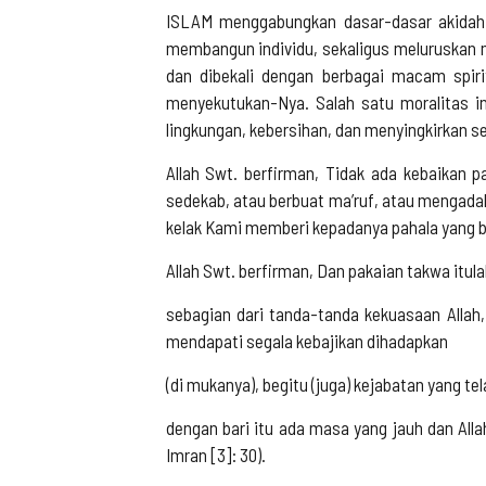
ISLAM menggabungkan dasar-dasar akidah y
membangun individu, sekaligus meluruskan ma
dan dibekali dengan berbagai macam spiri
menyekutukan-Nya. Salah satu moralitas in
lingkungan, kebersihan, dan menyingkirkan s
Allah Swt. berfirman, Tidak ada kebaikan 
sedekab, atau berbuat ma’ruf, atau mengada
kelak Kami memberi kepadanya pahala yang bes
Allah Swt. berfirman, Dan pakaian takwa itula
sebagian dari tanda-tanda kekuasaan Allah, 
mendapati segala kebajikan dihadapkan
(di mukanya), begitu (juga) kejabatan yang tela
dengan bari itu ada masa yang jauh dan Al
Imran [3]: 30).