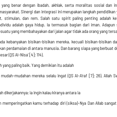
ang benar dengan ibadah, akhlak, serta moralitas sosial dan i
syarakat. Sinergi dan integrasi ini merupakan langkah pendidikan ya
t, stimulan, dan rem. Salah satu spirit paling penting adalah k
dividu adalah gaya hidup. Ia termasuk bagian dari iman. Adapun 
esuatu yang membahayakan dari jalan agar tidak ada orang yang tersa
pada kebanyakan bisikan-bisikan mereka, kecuali bisikan-bisikan 
kan perdamaian di antara manusia. Dan barang siapa yang berbuat d
ar (QS Al-Nisa’ [4]: 114).
h yang paling baik. Yang demikian itu adalah
mudah-mudahan mereka selalu ingat (QS Al-A’raf [7]: 26). Allah Swt
h dikerjakannya; ia ingin kalau kiranya antara ia
lah memperingatkan kamu terhadap diri (siksa)-Nya Dan Allab sang