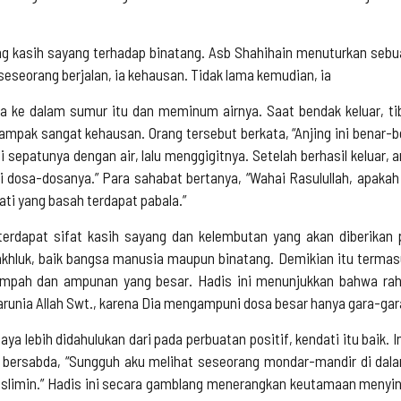
ang kasih sayang terhadap binatang. Asb Shahihain menuturkan sebua
 seseorang berjalan, ia kehausan. Tidak lama kemudian, ia
 ke dalam sumur itu dan meminum airnya. Saat bendak keluar, tiba
 tampak sangat kehausan. Orang tersebut berkata, “Anjing ini benar-
i sepatunya dengan air, lalu menggigitnya. Setelah berhasil keluar,
 dosa-dosanya.” Para sahabat bertanya, “Wahai Rasulullah, apakah
ti yang basah terdapat pabala.”
 terdapat sifat kasih sayang dan kelembutan yang akan diberikan
hluk, baik bangsa manusia maupun binatang. Demikian itu termasuk
mpah dan ampunan yang besar. Hadis ini menunjukkan bahwa rahm
karunia Allah Swt., karena Dia mengampuni dosa besar hanya gara-ga
a lebih didahulukan dari pada perbuatan positif, kendati itu baik
 bersabda, “Sungguh aku melihat seseorang mondar-mandir di dala
uslimin.” Hadis ini secara gamblang menerangkan keutamaan menyi