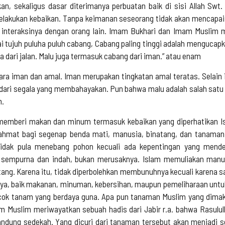
an, sekaligus dasar diterimanya perbuatan baik di sisi Allah Swt
elakukan kebaikan. Tanpa keimanan seseorang tidak akan mencapa
n interaksinya dengan orang lain. Imam Bukhari dan Imam Muslim m
uh puluha puluh cabang, Cabang paling tinggi adalah mengucapkan l
 dari jalan. Malu juga termasuk cabang dari iman.” atau enam
ara iman dan amal. Iman merupakan tingkatan amal teratas. Selain
dari segala yang membahayakan. Pun bahwa malu adalah salah satu 
n.
emberi makan dan minum termasuk kebaikan yang diperhatikan Is
 rahmat bagi segenap benda mati, manusia, binatang, dan tanaman
idak pula menebang pohon kecuali ada kepentingan yang mende
 sempurna dan indah, bukan merusaknya. Islam memuliakan manus
ng. Karena itu, tidak diperbolehkan membunuhnya kecuali karena sak
ya, baik makanan, minuman, kebersihan, maupun pemeliharaan untuk
cok tanam yang berdaya guna. Apa pun tanaman Muslim yang dimakan
 Muslim meriwayatkan sebuah hadis dari Jabir r.a. bahwa Rasulull
ung sedekah. Yang dicuri dari tanaman tersebut akan menjadi s