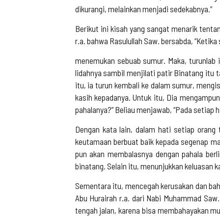
dikurangi, melainkan menjadi sedekabnya.”
Berikut ini kisah yang sangat menarik tent
r.a. bahwa Rasulullah Saw. bersabda, “Ketika
menemukan sebuab sumur. Maka, turunlab ia
lidahnya sambil menjilati patir Binatang itu
itu, ia turun kembali ke dalam sumur, mengis
kasih kepadanya. Untuk itu, Dia mengampuni
pahalanya?” Beliau menjawab, “Pada setiap ha
Dengan kata lain, dalam hati setiap orang
keutamaan berbuat baik kepada segenap mak
pun akan membalasnya dengan pahala berli
binatang. Selain itu, menunjukkan keluasan 
Sementara itu, mencegah kerusakan dan bahay
Abu Hurairah r.a. dari Nabi Muhammad Saw.
tengah jalan, karena bisa membahayakan m