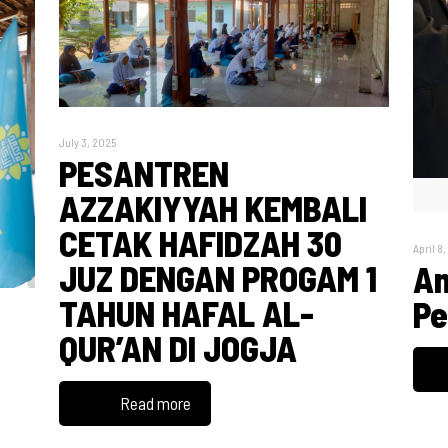
July 3, 2025
PESANTREN
AZZAKIYYAH KEMBALI
CETAK HAFIDZAH 30
April 8
JUZ DENGAN PROGAM 1
Am
TAHUN HAFAL AL-
Pe
QUR’AN DI JOGJA
h
Read more