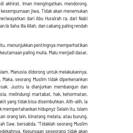
. di akhirat. Iman mengingatkan, mendorong,
i kesempurnaan jiwa. Tidak akan menemukan
eriwayatkan dari Abu Hurairah ra, dari Nabi
à Ilaha illa Allah, dan cabang paling rendah
 itu, menunjukkan pentingnya memperhatikan
keutamaan paling mulia. Malu menjadi dasar,
lam. Manusia didorong untuk melakukannya.
. Maka, seorang Muslim tidak diperkenankan
sak. Justru ia dianjurkan membangun dan
ia, melindungi martabat, hak, kehormatan,
it yang tidak bisa disembuhkan. Alih-alih, ia
 mempertahankan hidupnyz Selain itu, Islam
 orang lain, binatang melata, atau burung,
ah Saw. bersabda, “Tidaklah seorang Muslim
edekahnya. Kepunyaan seseorang tidak akan