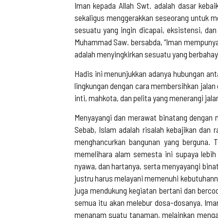
Iman kepada Allah Swt. adalah dasar kebaik
sekaligus menggerakkan seseorang untuk m
sesuatu yang ingin dicapai, eksistensi, da
Muhammad Saw. bersabda, “Iman mempunyai tuj
adalah menyingkirkan sesuatu yang berbahaya
Hadis ini menunjukkan adanya hubungan ant
lingkungan dengan cara membersihkan jalan 
inti, mahkota, dan pelita yang menerangi jala
Menyayangi dan merawat binatang dengan m
Sebab, Islam adalah risalah kebajikan dan
menghancurkan bangunan yang berguna. T
memelihara alam semesta ini supaya lebih
nyawa, dan hartanya, serta menyayangi binata
justru harus melayani memenuhi kebutuhann
juga mendukung kegiatan bertani dan berco
semua itu akan melebur dosa-dosanya. Imam
menanam suatu tanaman, melainkan mengand