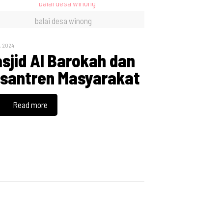
balai desa winong
8, 2024
sjid Al Barokah dan
santren Masyarakat
Read more