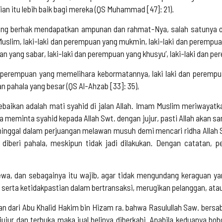
ian itu lebih baik bagi mereka (QS Muhammad [47]: 21).
ng berhak mendapatkan ampunan dan rahmat-Nya, salah satunya oran
uslim, laki-laki dan perempuan yang mukmin, laki-laki dan perempuan
n yang sabar, laki-laki dan perempuan yang khusyu’, laki-laki dan pe
 perempuan yang memelihara kebormatannya, laki laki dan perempu
pahala yang besar (QS Al-Ahzab [33]: 35),
baikan adalah mati syahid di jalan Allah. Imam Muslim meriwayatka
eminta syahid kepada Allah Swt. dengan jujur, pasti Allah akan sam
eninggal dalam perjuangan melawan musuh demi mencari ridha Allah 
diberi pahala, meskipun tidak jadi dilakukan. Dengan catatan, p
ewa, dan sebagainya itu wajib, agar tidak mengundang keraguan y
erta ketidakpastian dalam bertransaksi, merugikan pelanggan, ata
dari Abu Khalid Hakim bin Hizam ra. bahwa Rasulullah Saw. bersabd
jujur dan terbuka maka jual belinya diberkahi. Apabila keduanya b