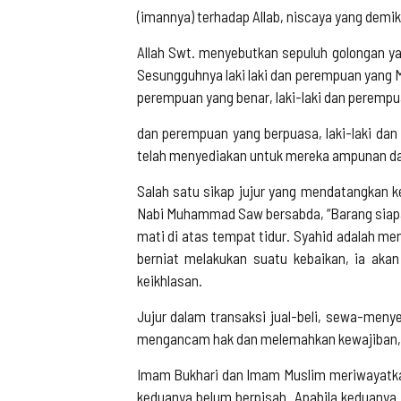
(imannya) terhadap Allab, niscaya yang demik
Allah Swt. menyebutkan sepuluh golongan ya
Sesungguhnya laki laki dan perempuan yang M
perempuan yang benar, laki-laki dan perempua
dan perempuan yang berpuasa, laki-laki dan
telah menyediakan untuk mereka ampunan dan 
Salah satu sikap jujur yang mendatangkan ke
Nabi Muhammad Saw bersabda, “Barang siapa m
mati di atas tempat tidur. Syahid adalah m
berniat melakukan suatu kebaikan, ia akan 
keikhlasan.
Jujur dalam transaksi jual-beli, sewa-meny
mengancam hak dan melemahkan kewajiban, s
Imam Bukhari dan Imam Muslim meriwayatkan 
keduanya belum berpisah. Apabila keduanya 