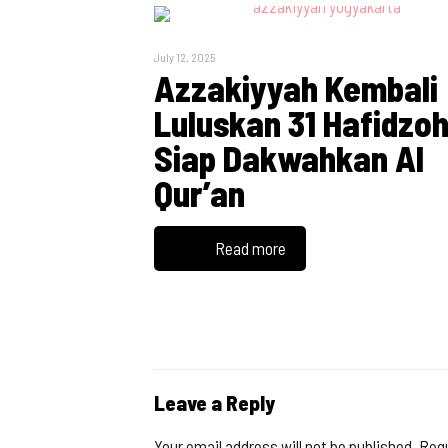
July 12, 2025
Azzakiyyah Kembali
Luluskan 31 Hafidzo
Siap Dakwahkan Al
Qur’an
Read more
Leave a Reply
Your email address will not be published.
Requ