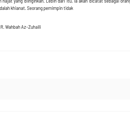
 hajat yang diinginkan. Lebih dari itu, ia akan dicatat sebagai ora
dalah khianat. Seorang pemimpin tidak
DR. Wahbah Az-Zuhaili