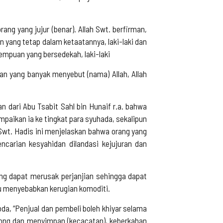
g yang jujur (benar). Allah Swt. berfirman,
 yang tetap dalam ketaatannya, laki-laki dan
rempuan yang bersedekah, laki-laki
an yang banyak menyebut (nama) Allah, Allah
n dari Abu Tsabit Sahl bin Hunaif r.a. bahwa
paikan ia ke tingkat para syuhada, sekalipun
Swt. Hadis ini menjelaskan bahwa orang yang
encarian kesyahidan dilandasi kejujuran dan
ang dapat merusak perjanjian sehingga dapat
u menyebabkan kerugian komoditi.
a, “Penjual dan pembeli boleh khiyar selama
obong dan menyimpan (kecacatan), keberkahan