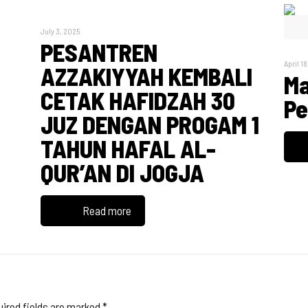
July 3, 2025
PESANTREN
April 1
AZZAKIYYAH KEMBALI
h
Ma
CETAK HAFIDZAH 30
Pe
JUZ DENGAN PROGAM 1
TAHUN HAFAL AL-
QUR’AN DI JOGJA
Read more
ired fields are marked
*