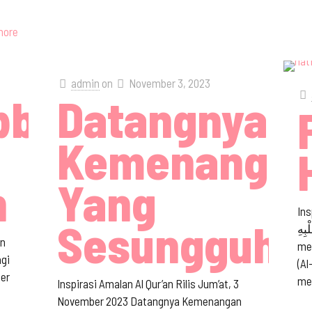
more
admin
on
November 3, 2023
buri
Datangnya
Kemenanga
n
Yang
Ins
Sesungguhn
ْبِهِ
n
me
agi
(Al
ber
me
Inspirasi Amalan Al Qur’an Rilis Jum’at, 3
November 2023 Datangnya Kemenangan