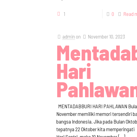
1
0
Read 
admin
on
November 10, 2023
Mentadab
Hari
Pahlawa
MENTADABBURI HARI PAHLAWAN Bula
November memiliki memori tersendiri b
bangsa Indonesia. Jika pada Bulan Okto
tepatnya 22 Oktober kita memperingati
Hari Santri, maka 10 November
[…]