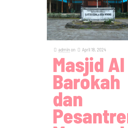
admin
on
April 18, 2024
Masjid Al
Barokah
dan
Pesantre