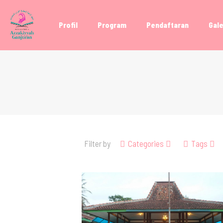
Profil
Program
Pendaftaran
Gale
Filter by
Categories
Tags