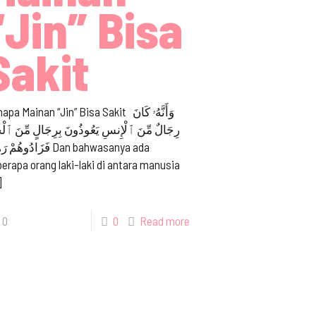
“Jin” Bisa
Sakit
pa Mainan “Jin” Bisa Sakit وَأَنَّهُۥ كَانَ
رِجَالٌ مِّنَ ٱلْإِنسِ يَعُوذُونَ بِرِجَالٍ مِّنَ ٱلْج
فَزَادُوهُمْ Dan bahwasanya ada
erapa orang laki-laki di antara manusia
]
0
0
Read more