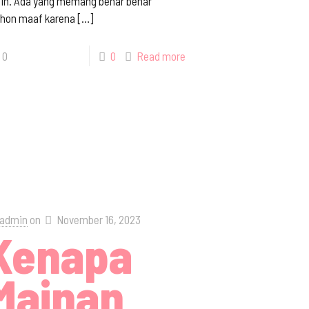
tin. Ada yang memang benar benar
hon maaf karena
[…]
0
0
Read more
admin
on
November 16, 2023
Kenapa
Mainan