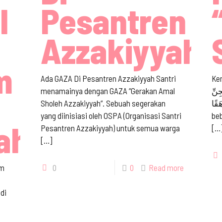
l
Pesantren
Azzakiyyah
m
Ada GAZA Di Pesantren Azzakiyyah Santri
Kena
menamainya dengan GAZA “Gerakan Amal
ِنِّ
Sholeh Azzakiyyah”. Sebuah segerakan
 رَهَقًا
yang diinisiasi oleh OSPA (Organisasi Santri
beb
ah
Pesantren Azzakiyyah) untuk semua warga
[…
[…]
am
0
0
Read more
adi