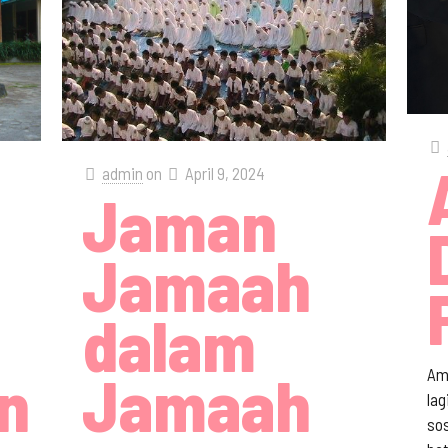
admin
on
April 9, 2024
Jaman
Jamaah
dalam
n
Jamaah
Am
lag
sos