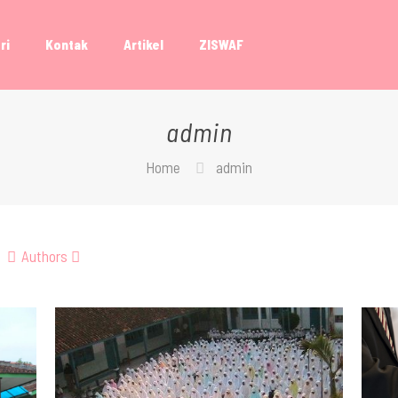
ri
Kontak
Artikel
ZISWAF
admin
Home
admin
Authors