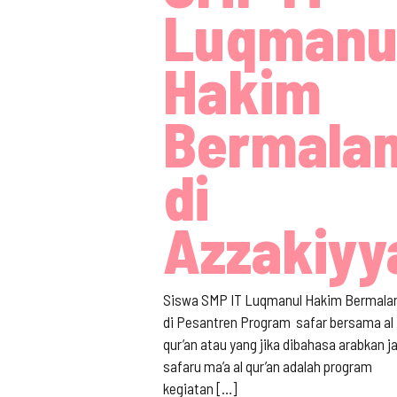
Luqmanu
Hakim
Bermala
di
Azzakiyy
Siswa SMP IT Luqmanul Hakim Bermal
di Pesantren Program safar bersama al
qur’an atau yang jika dibahasa arabkan j
safaru ma’a al qur’an adalah program
kegiatan
[…]