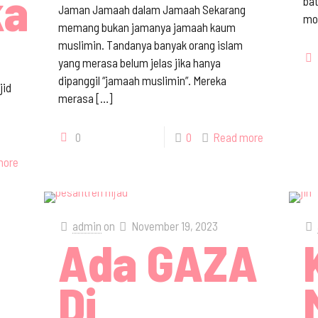
at
ba
Jaman Jamaah dalam Jamaah Sekarang
mo
memang bukan jamanya jamaah kaum
muslimin. Tandanya banyak orang islam
yang merasa belum jelas jika hanya
dipanggil “jamaah muslimin”. Mereka
jid
merasa
[…]
0
0
Read more
more
admin
on
November 19, 2023
Ada GAZA
Di