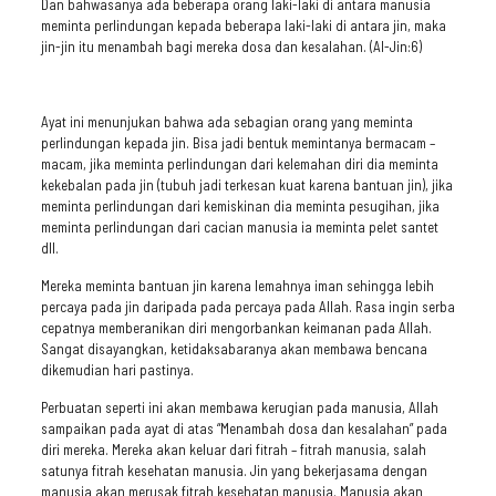
Dan bahwasanya ada beberapa orang laki-laki di antara manusia
meminta perlindungan kepada beberapa laki-laki di antara jin, maka
jin-jin itu menambah bagi mereka dosa dan kesalahan. (Al-Jin:6)
Ayat ini menunjukan bahwa ada sebagian orang yang meminta
perlindungan kepada jin. Bisa jadi bentuk memintanya bermacam –
macam, jika meminta perlindungan dari kelemahan diri dia meminta
kekebalan pada jin (tubuh jadi terkesan kuat karena bantuan jin), jika
meminta perlindungan dari kemiskinan dia meminta pesugihan, jika
meminta perlindungan dari cacian manusia ia meminta pelet santet
dll.
Mereka meminta bantuan jin karena lemahnya iman sehingga lebih
percaya pada jin daripada pada percaya pada Allah. Rasa ingin serba
cepatnya memberanikan diri mengorbankan keimanan pada Allah.
Sangat disayangkan, ketidaksabaranya akan membawa bencana
dikemudian hari pastinya.
Perbuatan seperti ini akan membawa kerugian pada manusia, Allah
sampaikan pada ayat di atas “Menambah dosa dan kesalahan” pada
diri mereka. Mereka akan keluar dari fitrah – fitrah manusia, salah
satunya fitrah kesehatan manusia. Jin yang bekerjasama dengan
manusia akan merusak fitrah kesehatan manusia. Manusia akan