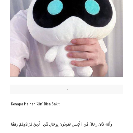
jin
Kenapa Mainan “Jin” Bisa Sakit
وَأَنَّهُۥ كَانَ رِجَالٌ مِّنَ ٱلْإِنسِ يَعُوذُونَ بِرِجَالٍ مِّنَ ٱلْجِنِّ فَزَادُوهُمْ رَهَقًا