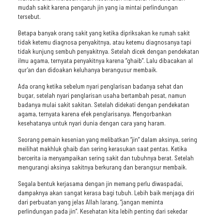
mudah sakit karena pengaruh jin yang ia mintai perlindungan
tersebut.
Betapa banyak orang sakit yang ketika dipriksakan ke rumah sakit
tidak ketemu diagnosa penyakitnya, atau ketemu diagnosanya tapi
tidak kunjung sembuh penyakitnya. Setelah dicek dengan pendekatan
ilmu agama, ternyata penyakitnya karena “ghaib”. Lalu dibacakan al
qur’an dan didoakan keluhanya berangusur membaik.
Ada orang ketika sebelum nyari penglarisan badanya sehat dan
bugar, setelah nyari penglarisan usaha bertambah pesat, namun
badanya mulai sakit sakitan. Setelah didekati dengan pendekatan
agama, ternyata karena efek penglarisanya. Mengorbankan
kesehatanya untuk nyari dunia dengan cara yang haram.
Seorang pemain kesenian yang melibatkan “jin” dalam aksinya, sering
meilihat makhluk ghaib dan sering kerasukan saat pentas. Ketika
bercerita ia menyampaikan sering sakit dan tubuhnya berat. Setelah
mengurangi aksinya sakitnya berkurang dan berangsur membaik.
Segala bentuk kerjasama dengan jin memang perlu diwaspadai,
dampaknya akan sangat kerasa bagi tubuh. Lebih baik menjaga diri
dari perbuatan yang jelas Allah larang, “jangan meminta
perlindungan pada jin”. Kesehatan kita lebih penting dari sekedar