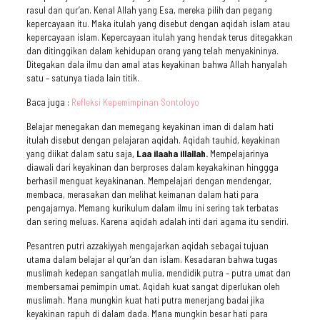
rasul dan qur’an. Kenal Allah yang Esa, mereka pilih dan pegang
kepercayaan itu. Maka itulah yang disebut dengan aqidah islam atau
kepercayaan islam. Kepercayaan itulah yang hendak terus ditegakkan
dan ditinggikan dalam kehidupan orang yang telah menyakininya.
Ditegakan dala ilmu dan amal atas keyakinan bahwa Allah hanyalah
satu – satunya tiada lain titik.
Baca juga :
Refleksi Kepemimpinan Sontoloyo
Belajar menegakan dan memegang keyakinan iman di dalam hati
itulah disebut dengan pelajaran aqidah. Aqidah tauhid, keyakinan
yang diikat dalam satu saja,
Laa ilaaha illallah.
Mempelajarinya
diawali dari keyakinan dan berproses dalam keyakakinan hinggga
berhasil menguat keyakinanan. Mempelajari dengan mendengar,
membaca, merasakan dan melihat keimanan dalam hati para
pengajarnya. Memang kurikulum dalam ilmu ini sering tak terbatas
dan sering meluas. Karena aqidah adalah inti dari agama itu sendiri.
Pesantren putri azzakiyyah mengajarkan aqidah sebagai tujuan
utama dalam belajar al qur’an dan islam. Kesadaran bahwa tugas
muslimah kedepan sangatlah mulia, mendidik putra – putra umat dan
membersamai pemimpin umat. Aqidah kuat sangat diperlukan oleh
muslimah. Mana mungkin kuat hati putra menerjang badai jika
keyakinan rapuh di dalam dada. Mana mungkin besar hati para