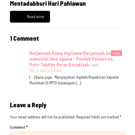
Mentadabburi Hari Pahlawan
Read more
1 Comment
Berjamaah Rame Ing Gawe/Berjamaah dalam
Reply
menuntut ilmu agama - Pondok Pesantren
Putri Tahfidz Quran Azzakiyah
says:
May 18, 2020 at 5:30 pm
[…] Baca juga : Mengajarkan Aqidah/Keyakinan kepada
Muslimah Di PPTQ Azzakiyyah […]
Leave a Reply
Your email address will not be published.
Required fields are marked
*
Comment
*