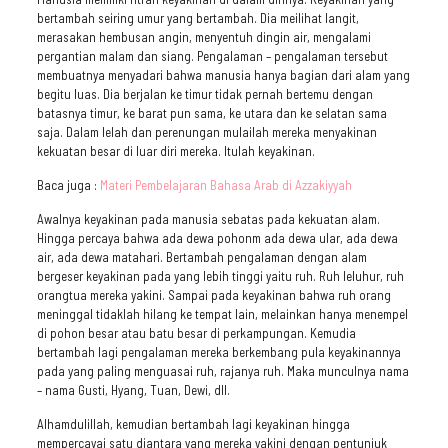
bertambah seiring umur yang bertambah. Dia meilihat langit,
merasakan hembusan angin, menyentuh dingin air, mengalami
pergantian malam dan siang. Pengalaman – pengalaman tersebut
membuatnya menyadari bahwa manusia hanya bagian dari alam yang
begitu luas. Dia berjalan ke timur tidak pernah bertemu dengan
batasnya timur, ke barat pun sama, ke utara dan ke selatan sama
saja. Dalam lelah dan perenungan mulailah mereka menyakinan
kekuatan besar di luar diri mereka. Itulah keyakinan.
Baca juga :
Materi Pembelajaran Bahasa Arab di Azzakiyyah
Awalnya keyakinan pada manusia sebatas pada kekuatan alam.
Hingga percaya bahwa ada dewa pohonm ada dewa ular, ada dewa
air, ada dewa matahari. Bertambah pengalaman dengan alam
bergeser keyakinan pada yang lebih tinggi yaitu ruh. Ruh leluhur, ruh
orangtua mereka yakini. Sampai pada keyakinan bahwa ruh orang
meninggal tidaklah hilang ke tempat lain, melainkan hanya menempel
di pohon besar atau batu besar di perkampungan. Kemudia
bertambah lagi pengalaman mereka berkembang pula keyakinannya
pada yang paling menguasai ruh, rajanya ruh. Maka munculnya nama
– nama Gusti, Hyang, Tuan, Dewi, dll.
Alhamdulillah, kemudian bertambah lagi keyakinan hingga
mempercayai satu diantara yang mereka yakini dengan pentunjuk