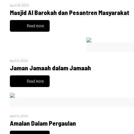
April 18, 2024
Masjid Al Barokah dan Pesantren Masyarakat
Read more
April 9, 2024
Jaman Jamaah dalam Jamaah
Read more
April 8, 2024
Amalan Dalam Pergaulan