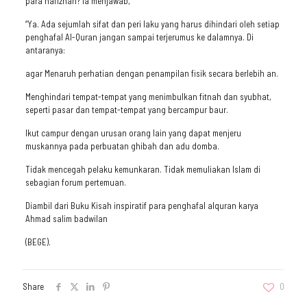
para hafizhah? la menjawab,
“Ya. Ada sejumlah sifat dan peri laku yang harus dihindari oleh setiap
penghafal Al-Quran jangan sampai terjerumus ke dalamnya. Di
antaranya:
agar Menaruh perhatian dengan penampilan fisik secara berlebih an.
Menghindari tempat-tempat yang menimbulkan fitnah dan syubhat,
seperti pasar dan tempat-tempat yang bercampur baur.
Ikut campur dengan urusan orang lain yang dapat menjeru
muskannya pada perbuatan ghibah dan adu domba.
Tidak mencegah pelaku kemunkaran. Tidak memuliakan Islam di
sebagian forum pertemuan.
Diambil dari Buku Kisah inspiratif para penghafal alquran karya
Ahmad salim badwilan
(BEGE).
Share
0