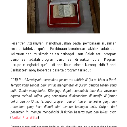
Pesantren Azzakiyyah mengkhususkan pada pembinaan muslimah
melalui tahfidzul qur’an. Pembinaan berorientasi akhlak, adab dan
keilmuan bagi muslimah dalam berbagai umur. Salah satu program
pembinaan adalah program pembinaan di waktu liburan. Program
berupa menghafal qur’an di hari libur selama kurang lebih 7 hari.
Berikut testimony beberapa peserta program tersebut;
PPTQ Putri Azzakiyyah merupakan pesantren tahfidz Al-Qur’an khusus Putri.
Tempat yang sangat baik untuk mengahafal Al-Qur’an dengan tahsin yang
baik. Selain mengahafal, Kita juga dapat menambah ilmu dan wawasan
agama melalui kajian yang senantiasa dilaksanakan di masjid Al-Qomar
dekat dari PPTQ ini. Terdapat program dauroh liburan semester ganjil dan
ramadhan yang bisa diikuti oleh semua kalangan usia. Output dari
pesantren ini mampu mengahafal Al-Qur’an beserta ayat dan lokasi ayat.
(
Aqilah Fitri Alitu
)