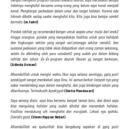
Dengan mengikuti program hafalan diwaktu liburan, saya merasakan betapa
indahnya menghafal bersama orang-orang yang belum saya kenal menjadi
kenal. Menghargai perbedaan dalam umur dan target hafalan. Karena ada
hikmah dibalik setiap usaha menghafal kita. Kita juga bisa belajar sambil
bermain.
(m.fahri)
Pondok tahfidz yg recomended banget untuk segala umur mulai dari anak2
hingga orangtua, pondok yang menyediakan fasilitas untuk para hafidzah
dan lingkungan sekitar yang sangat asri,tetangga sekitar ramah2, dan
suasana pedesaan yang tidak akan didapatkan oleh orang zaman sekarang,
selain itu dibimbing oleh para ustadzah2 yang sudah pro dalam bidang
tahfidz dan tahsin
👍👍
program dauroh liburan yg sangat berkesan.
(Adinda Usman)
Alhamdulillah untuk mengisi waktu libur saya selama seminggu, pptq putri
azzakiyyah sangat membekali saya ilmu, ini semua berkat Ustazah nya yang
sabar membimbing saya dalam menghafal, dan juga bimbingan tahsin yang
diberikannya. Terimakasih Azzakiyyah
(Sintia Mandasari)
Saya senang disini, saya bisa bertemu banyak teman baru, dan disini saya
bisa mengulang hafalan yang sudah dihafal dan menambah hafalan.
Fasilitas mendukung utk menghafal dan murojaah. Lokasi nya syahdu.
Overalls good.
(Ummi Hayyan Hebat)
Alhamdulillah wa syukurillah bisa bergabung sepekan di pptq putri