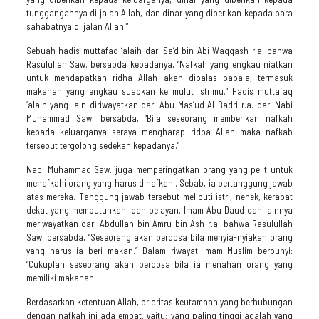
tunggangannya di jalan Allah, dan dinar yang diberikan kepada para
sahabatnya di jalan Allah.”
Sebuah hadis muttafaq ‘alaih dari Sa’d bin Abi Waqqash r.a. bahwa
Rasulullah Saw. bersabda kepadanya, “Nafkah yang engkau niatkan
untuk mendapatkan ridha Allah akan dibalas pabala, termasuk
makanan yang engkau suapkan ke mulut istrimu.” Hadis muttafaq
‘alaih yang lain diriwayatkan dari Abu Mas’ud Al-Badri r.a. dari Nabi
Muhammad Saw. bersabda, “Bila seseorang memberikan nafkah
kepada keluarganya seraya mengharap ridba Allah maka nafkab
tersebut tergolong sedekah kepadanya.”
Nabi Muhammad Saw. juga memperingatkan orang yang pelit untuk
menafkahi orang yang harus dinafkahi. Sebab, ia bertanggung jawab
atas mereka. Tanggung jawab tersebut meliputi istri, nenek, kerabat
dekat yang membutuhkan, dan pelayan. Imam Abu Daud dan lainnya
meriwayatkan dari Abdullah bin Amru bin Ash r.a. bahwa Rasulullah
Saw. bersabda, “Seseorang akan berdosa bila menyia-nyiakan orang
yang harus ia beri makan.” Dalam riwayat Imam Muslim berbunyi:
“Cukuplah seseorang akan berdosa bila ia menahan orang yang
memiliki makanan.
Berdasarkan ketentuan Allah, prioritas keutamaan yang berhubungan
dengan nafkah ini ada empat, yaitu: yang paling tinggi adalah yang