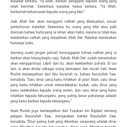
malaikat berkata, “Ya Allah, berikan pengganti kepada orang yang
telah berinfak. Sementara malaikat kedua berkata, “Ya Allah,
berikanlah kehancuran kepada orang yang kikir.”
Jadi, Allah Swt. akan mengganti nafkah yang dikeluarkan, sesuai
permohonan malaikat. Sementara itu, orang yang kikir atau pelit
diancam bahwa harta yang ia tahan akan habis, karena ia tidak mau
memberikan nafkah yang diwajibkan Allah Swt. Malaikat mendoakan
hartanya ludes.
Seorang suami jangan pernah beranggapan bahwa nafkah yang ia
berikan akan hilang begitu saja. Sebab, Allah Swt. sudah menentukan
akan menggantinya. Lebih dari itu, akan memberikan pahala. Di sisi
lain, ia akan dinilai sebagai orang dermawan dan murah hati. Imam
Muslim meriwayatkan dari Abu Hurairah ra. bahwa Rasulullah Saw.
bersabda, “Satu dinar yang kamu infakkan di jalan Allah, satu dinar
yang kamu infakkan untuk memerdekakan budak, satu dinar yang
kamu sedekahkan kepada orang miskin, dan satu dinar yang kamu
infakkan kepada keluargamu, yang paling besar pahalanya adalah
yang kamu berikan kepada keluargamu.”
Imam Muslim juga meriwayatkan dari Tsauban bin Bajdad, seorang
pelayan Rasulullah Saw., mengatakan bahwa Rasulullah Saw.
bersabda, “Dinar paling baik yang diberikan seseorang adalab dinar
yang diberikan kepada keluarganya, dinar yang diberikan kepada