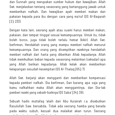
dan Sunnah yang merupakan sumber hukum dan kewajiban. Allah
Swt. menjelaskan tentang seseorang yang bertanggung jawab untuk
memberikan nafkah, Dan kewajiban ayah memberi makan dan
pakaian kepada para ibu dengan cara yang ma’ruf (QS Al-Baqarah
[2]: 233).
Dengan kata lain, seorang ayah atau suami harus memberi makan,
pakaian, dan tempat tinggal sesuai kemampuannya. Untuk itu, tidak
boleh boros, juga tidak boleh terlalu hemat (kikir). Allah Swt.
berfirman, Hendaklah orang yang mampu memberi nafkah menurut
kemampuannya. Dan orang yang disempitkan rezekinya hendaklah
memberi nafkah dari harta yang diberikan Allab kepadanya. Allah
tidak memikulkan beban kepada seseorang melainkan (sekadar) apa
yang Allah berikan kepadanya. Allab kelak akan memberikan
kelapangan sesudah kesempitan (QS Al-Thalaq [65]: 7).
Allah Swt. berjanji akan mengganti dan memberikan kompensasi
kepada pemberi nafkah. Dia berfirman, Dan barang apa saja yang
kamu nafkahkan maka Allah akan menggantinya, dan Dia-lab
pemberi rezeki yang sebaik-baiknya (QS Saba’ [34]: 39).
Sebuah hadis muttafaq ‘alaih dari Abu Hurairah r.a. disebutkan
Rasulullah Saw. bersabda, Tidak ada seorang hamba yang berada
pada waktu subuh, kecuali dua malaikat akan turun. Seorang