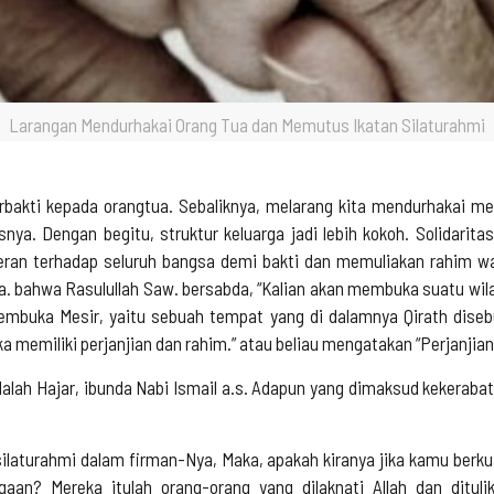
Larangan Mendurhakai Orang Tua dan Memutus Ikatan Silaturahmi
akti kepada orangtua. Sebaliknya, melarang kita mendurhakai mer
ya. Dengan begitu, struktur keluarga jadi lebih kokoh. Solidaritas
oleran terhadap seluruh bangsa demi bakti dan memuliakan rahim wan
. bahwa Rasulullah Saw. bersabda, “Kalian akan membuka suatu wila
membuka Mesir, yaitu sebuah tempat yang di dalamnya Qirath diseb
memiliki perjanjian dan rahim.” atau beliau mengatakan “Perjanjian 
alah Hajar, ibunda Nabi Ismail a.s. Adapun yang dimaksud kekerabat
laturahmi dalam firman-Nya, Maka, apakah kiranya jika kamu ber
an? Mereka itulah orang-orang yang dilaknati Allah dan dituli