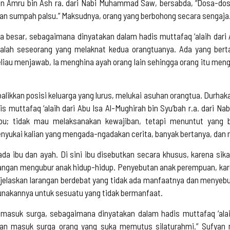
in Amru bin Ash ra. dari Nabi Muhammad Saw, bersabda, “Dosa-dos
n sumpah palsu.” Maksudnya, orang yang berbohong secara sengaja
 besar, sebagaimana dinyatakan dalam hadis muttafaq ‘alaih dari A
dalah seseorang yang melaknat kedua orangtuanya. Ada yang bert
liau menjawab, la menghina ayah orang lain sehingga orang itu men
alikkan posisi keluarga yang lurus, melukai asuhan orangtua. Durha
dis muttafaq ‘alaih dari Abu Isa Al-Mughirah bin Syu’bah r.a. dari
ibu; tidak mau melaksanakan kewajiban, tetapi menuntut yan
enyukai kalian yang mengada-ngadakan cerita, banyak bertanya, da
da ibu dan ayah. Di sini ibu disebutkan secara khusus, karena sik
arangan mengubur anak hidup-hidup. Penyebutan anak perempuan, ka
menjelaskan larangan berdebat yang tidak ada manfaatnya dan menye
akannya untuk sesuatu yang tidak bermanfaat.
 masuk surga, sebagaimana dinyatakan dalam hadis muttafaq ‘alai
kan masuk surga orang yang suka memutus silaturahmi.” Sufyan