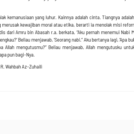
 kemanusiaan yang luhur. Kainnya adalah cinta. Tiangnya adalah 
 merusak kewajiban moral atau etika, berarti ia menolak misi refor
adis dari Amru bin Abasah r.a. berkata, “Aku pernah menemui Nabi
 engkau?’ Beliau menjawab, ‘Seorang nabi.” Aku bertanya lagi, ‘Apa b
 apa Allah mengutusmu?” Beliau menjawab, Allah mengutusku unt
 apa pun bagi-Nya.
DR. Wahbah Az-Zuhaili