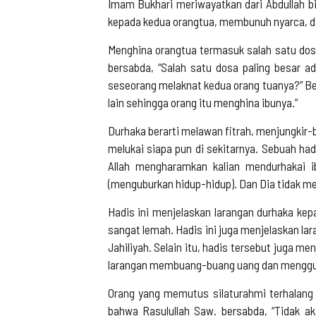
Imam Bukhari meriwayatkan dari Abdullah b
kepada kedua orangtua, membunuh nyarca, da
Menghina orangtua termasuk salah satu dosa
bersabda, “Salah satu dosa paling besar a
seseorang melaknat kedua orang tuanya?” Be
lain sehingga orang itu menghina ibunya.”
Durhaka berarti melawan fitrah, menjungkir-b
melukai siapa pun di sekitarnya. Sebuah ha
Allah mengharamkan kalian mendurhakai 
(menguburkan hidup-hidup). Dan Dia tidak m
Hadis ini menjelaskan larangan durhaka kepa
sangat lemah. Hadis ini juga menjelaskan l
Jahiliyah. Selain itu, hadis tersebut juga 
larangan membuang-buang uang dan menggun
Orang yang memutus silaturahmi terhalang
bahwa Rasulullah Saw. bersabda, “Tidak a