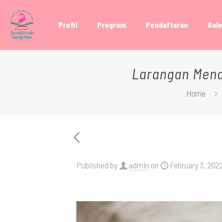
Profil
Program
Pendaftaran
Gale
Larangan Mend
Home
Published by
admin
on
February 3, 202