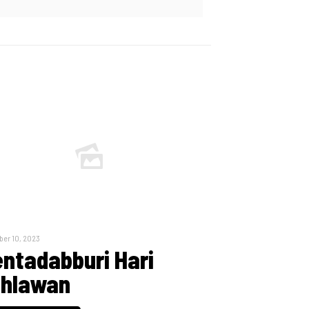
er 10, 2023
ntadabburi Hari
hlawan