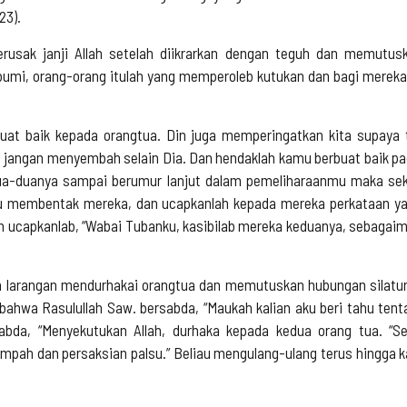
23).
erusak janji Allah setelah diikrarkan dengan teguh dan memutus
umi, orang-orang itulah yang memperoleb kutukan dan bagi merek
uat baik kepada orangtua. Din juga memperingatkan kita supaya 
angan menyembah selain Dia. Dan hendaklah kamu berbuat baik pa
dua-duanya sampai berumur lanjut dalam pemeliharaanmu maka sek
mu membentak mereka, dan ucapkanlah kepada mereka perkataan yan
 ucapkanlab, “Wabai Tubanku, kasibilab mereka keduanya, sebagaim
n larangan mendurhakai orangtua dan memutuskan hubungan silatura
n bahwa Rasulullah Saw. bersabda, “Maukah kalian aku beri tahu ten
sabda, “Menyekutukan Allah, durhaka kepada kedua orang tua. “Se
umpah dan persaksian palsu.” Beliau mengulang-ulang terus hingga k