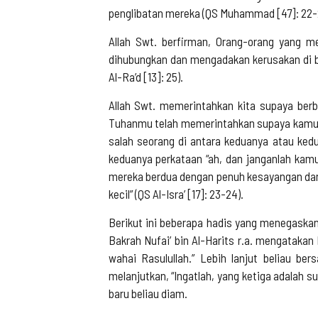
penglibatan mereka (QS Muhammad [47]: 22-
Allah Swt. berfirman, Orang-orang yang m
dihubungkan dan mengadakan kerusakan di b
Al-Ra’d [13]: 25).
Allah Swt. memerintahkan kita supaya berb
Tuhanmu telah memerintahkan supaya kamu j
salah seorang di antara keduanya atau ke
keduanya perkataan “ah, dan janganlah ka
mereka berdua dengan penuh kesayangan dan
kecil” (QS Al-Isra’ [17]: 23-24).
Berikut ini beberapa hadis yang menegaska
Bakrah Nufai’ bin Al-Harits r.a. mengataka
wahai Rasulullah.” Lebih lanjut beliau ber
melanjutkan, “Ingatlah, yang ketiga adalah s
baru beliau diam.