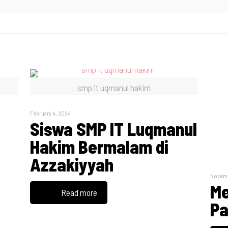
smp it uqmanul hakim
February 4, 2024
Siswa SMP IT Luqmanul
Hakim Bermalam di
Azzakiyyah
Novemb
Me
Read more
Pa