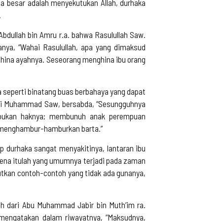
a besar adalah menyekutukan Allah, durhaka
.
bdullah bin Amru r.a. bahwa Rasulullah Saw.
anya, “Wahai Rasulullah, apa yang dimaksud
ghina ayahnya. Seseorang menghina ibu orang
ka seperti binatang buas berbahaya yang dapat
 Nabi Muhammad Saw, bersabda, “Sesungguhnya
g bukan haknya; membunuh anak perempuan
n menghambur-hamburkan barta.”
ap durhaka sangat menyakitinya, lantaran ibu
rena itulah yang umumnya terjadi pada zaman
butkan contoh-contoh yang tidak ada gunanya,
h dari Abu Muhammad Jabir bin Muth’im ra.
 mengatakan dalam riwayatnya, “Maksudnya,