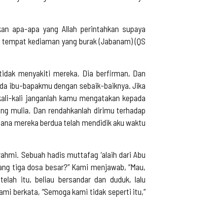
kan apa-apa yang Allah perintahkan supaya
a tempat kediaman yang burak (Jabanam) (QS
tidak menyakiti mereka. Dia berfirman, Dan
da ibu-bapakmu dengan sebaik-baiknya. Jika
ali-kali janganlah kamu mengatakan kepada
g mulia. Dan rendahkanlah dirimu terhadap
ana mereka berdua telah mendidik aku waktu
hmi. Sebuah hadis muttafag ‘alaih dari Abu
tang tiga dosa besar?” Kami menjawab, “Mau,
telah itu, beliau bersandar dan duduk, lalu
ami berkata, “Semoga kami tidak seperti itu,”