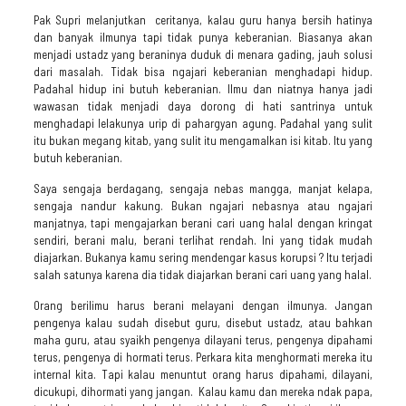
Pak Supri melanjutkan ceritanya, kalau guru hanya bersih hatinya
dan banyak ilmunya tapi tidak punya keberanian. Biasanya akan
menjadi ustadz yang beraninya duduk di menara gading, jauh solusi
dari masalah. Tidak bisa ngajari keberanian menghadapi hidup.
Padahal hidup ini butuh keberanian. Ilmu dan niatnya hanya jadi
wawasan tidak menjadi daya dorong di hati santrinya untuk
menghadapi lelakunya urip di pahargyan agung. Padahal yang sulit
itu bukan megang kitab, yang sulit itu mengamalkan isi kitab. Itu yang
butuh keberanian.
Saya sengaja berdagang, sengaja nebas mangga, manjat kelapa,
sengaja nandur kakung. Bukan ngajari nebasnya atau ngajari
manjatnya, tapi mengajarkan berani cari uang halal dengan kringat
sendiri, berani malu, berani terlihat rendah. Ini yang tidak mudah
diajarkan. Bukanya kamu sering mendengar kasus korupsi ? Itu terjadi
salah satunya karena dia tidak diajarkan berani cari uang yang halal.
Orang berilimu harus berani melayani dengan ilmunya. Jangan
pengenya kalau sudah disebut guru, disebut ustadz, atau bahkan
maha guru, atau syaikh pengenya dilayani terus, pengenya dipahami
terus, pengenya di hormati terus. Perkara kita menghormati mereka itu
internal kita. Tapi kalau menuntut orang harus dipahami, dilayani,
dicukupi, dihormati yang jangan. Kalau kamu dan mereka ndak papa,