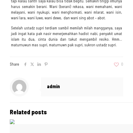
tapi kalau santri saya kalau bisa tidak begitu. Semakin tinggi ilmunya
harus semakin berani. Wani (berani) rekasa, wani memahami, wani
melayani, wani nyukupi, wani menghormati, wani mlarat, wani isin,
wani lara, wani luwe, wani dewe, dan wani sing abot – abot.
Setelah ustadz supri terdiam sambil memilah milah mangganya, saya
jadi ingat kata pak nasir menerjemahkan hadist nabi, penyakit umat
islam itu dua, cinta dunia dan takut mengambil resiko. Hmm…
maturnuwun mas supri, maturnuwn pak supri, sukron ustadz supri.
Share
0
admin
Related posts