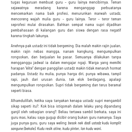
tugas keguruan membuat guru – guru lainya mencibirnya. Teman
sejawatnya meradang karena menganggap perbuatanya
mencemarkan nama baik profesi, menurunkan marwah ustadz,
mencoreng wajah mulia guru – guru lainya. Teror – teror teman
seprofesi mulai dirasakan. Bahkan sempat nama supri dijadikan
pembahasaan di kalangan guru dan siswa dengan rasa negatif
karena tingkah lakunya.
Anehnya pak ustadz ini tidak bergeming. Dia malah makin rajin jualan,
makin rajin nebas mangga, nanam kangkung, mengumpulkan
rongsokan, dan berjualan ke pasar. Semuanya dilakukan tanpa
mengganggu jadwal ia dalam mengajar ngaji. Warga yang memilki
harapan “elite” dengan panggilan ustadz makin tidak menaruh hormat
padanya. Ustadz itu mulia, punya harga diri, punya wibawa, tampil
rapi, jauh dari urusan dunia, tak elok berdagang, apalagi
mengumpulkan rongsokan. Supri tidak bergeming dan terus beramal
seperti biasa.
Alhamdulillah, ketika saya tanyakan kenapa ustadz supri mengambil
sikap seperti itu?. Kok bisa istiqomah dalam lelaku yang dipandang
ganjil oleh sebagian orang?. Beliau tertawa sambil berkata, saya ini
guru mas, kalau saya gugup dicibir orang bukan guru namanya. Saya
juga punya guru, guru saya weling;
besok nek dadi ustadz kudu komplit
sangune (bekale). Kudu resik atine, kudu pinter, lan kudu wani.