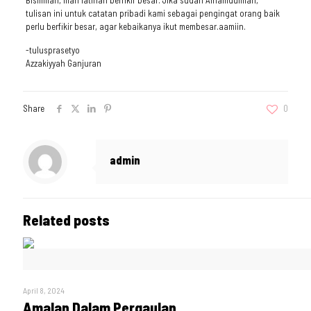
Bismillah, mari latihan berfikir besar. Jika sudah Alhamdulillah,
tulisan ini untuk catatan pribadi kami sebagai pengingat orang baik
perlu berfikir besar, agar kebaikanya ikut membesar.aamiin.
-tulusprasetyo
Azzakiyyah Ganjuran
Share
0
admin
Related posts
April 8, 2024
Amalan Dalam Pergaulan