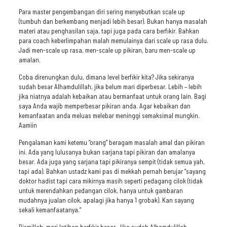
Para master pengembangan diri sering menyebutkan scale up
(tumbuh dan berkembang menjadi lebih besar). Bukan hanya masalah
materi atau penghasilan saja, tapi juga pada cara berfikir. Bahkan
para coach keberlimpahan malah memulainya dari scale up rasa dulu.
Jadi men-scale up rasa, men-scale up pikiran, baru men-scale up
amalan.
Coba direnungkan dulu, dimana level berfikir kita? Jika sekiranya
sudah besar Alhamdulillah, jika belum mari diperbesar. Lebih – lebih
jika niatnya adalah kebaikan atau bermanfaat untuk orang lain. Bagi
saya Anda wajib memperbesar pikiran anda. Agar kebaikan dan
kemanfaatan anda meluas melebar meninggi semaksimal mungkin.
Aamiin
Pengalaman kami ketemu “orang” beragam masalah amal dan pikiran
ini. Ada yang lulusanya bukan sarjana tapi pikiran dan amalanya
besar. Ada juga yang sarjana tapi pikiranya sempit (tidak semua yah,
tapi ada). Bahkan ustadz kami pas di mekkah pernah berujar “sayang
doktor hadist tapi cara mikirnya masih seperti pedagang cilok (tidak
untuk merendahkan pedangan cilok, hanya untuk gambaran
mudahnya jualan cilok, apalagi jika hanya 1 grobak). Kan sayang
sekali kemanfaatanya.”