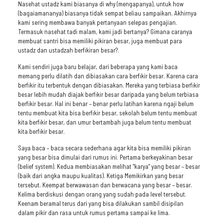
Nasehat ustadz kami biasanya di why (mengapanya), untuk how
(bagaiamananya) biasanya tidak sempat beliau sampaikan. Akhirnya
kami sering membawa banyak pertanyaan selepas pengajian.
Termasuk nasehat tadi malam, kami jadi bertanya? Gimana caranya
membuat santri bisa memiliki pikiran besar, juga membuat para
ustadz dan ustadzah berfikiran besar?.
Kami sendiri juga baru belajar, dari beberapa yang kami baca
memang perlu dilatih dan dibiasakan cara berfikir besar. Karena cara
berfikir itu terbentuk dengan dibiasakan. Mereka yang terbiasa berfikir
besar lebih mudah diajak berfikir besar daripada yang belum terbiasa
berfikir besar. Hal ini benar – benar perlu latihan karena ngaji belum
tentu membuat kita bisa berfikir besar, sekolah belum tentu membuat
kita berfikir besar, dan umur bertambah juga belum tentu membuat
kita berfikir besar.
Saya baca – baca secara sederhana agar kita bisa memiliki pikiran
yang besar bisa dimulai dari rumus ini. Pertama berkeyakinan besar
(belief system). Kedua membiasakan melihat “karya” yang besar – besar
(baik dari angka maupu kualitas). Ketiga Memikirkan yang besar
tersebut. Keempat berwawasan dan berwacana yang besar – besar.
Kelima berdiskusi dengan orang yang sudah pada level tersebut.
Keenam beramal terus dari yang bisa dilakukan sambil disipilan
dalam pikir dan rasa untuk rumus pertama sampai ke lima.